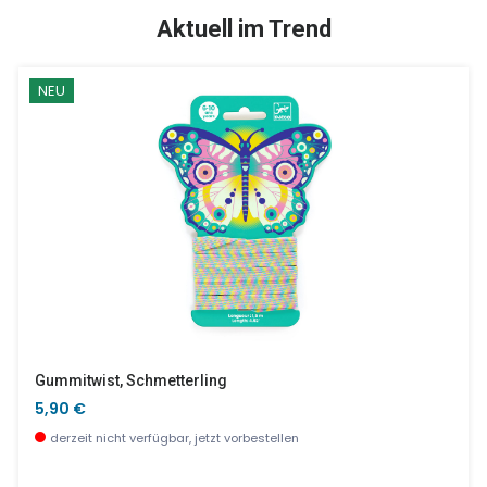
TOP
SALE %
Aktuell im Trend
NEU
Licht Der Meerjungfrauen
Sushi Set
21,90 €
31,90 €
wenige Stück verfügbar
wenige Stück verfügbar
Gummitwist, Schmetterling
5,90 €
derzeit nicht verfügbar, jetzt vorbestellen