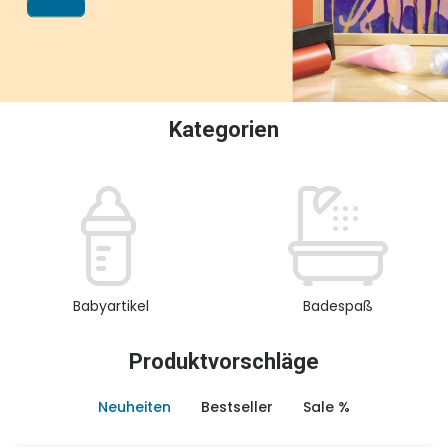
oder Sammeln.
Kategorien
Babyartikel
Badespaß
Produktvorschläge
Neuheiten
Bestseller
Sale %