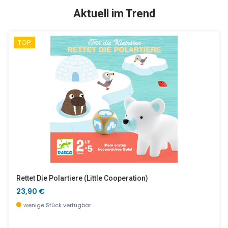
SALE %
SALE %
Aktuell im Trend
TOP
Rainbowtrain
Inspired By Giuseppe Arcimboldo - Obst U.Gemüse
19,90 €
8,40 €
wenige Stück verfügbar
wenige Stück verfügbar
Rettet Die Polartiere (little Cooperation)
23,90 €
wenige Stück verfügbar