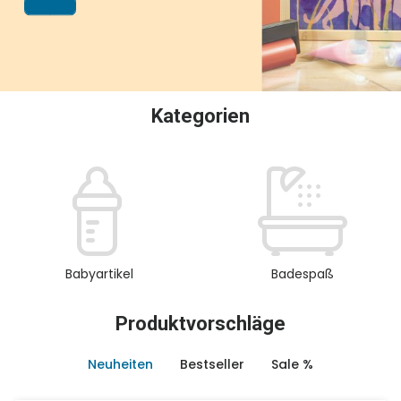
oder Sammeln.
Kategorien
Babyartikel
Badespaß
Produktvorschläge
Neuheiten
Bestseller
Sale %