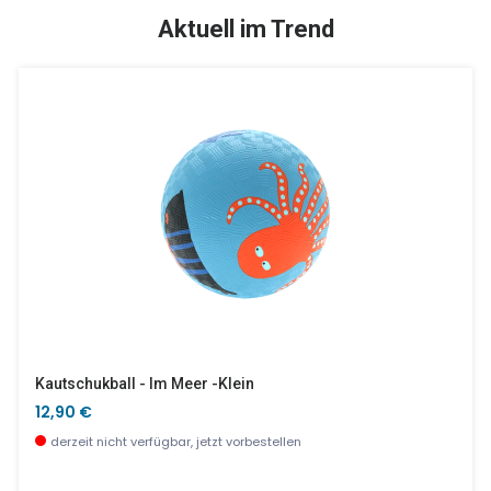
SALE %
Aktuell im Trend
Memo Dschungel
Rebekka Und Ihre Freundinnen
9,90 €
7,90 €
wenige Stück verfügbar
wenige Stück verfügbar
Kautschukball - Im Meer -klein
12,90 €
derzeit nicht verfügbar, jetzt vorbestellen