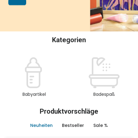
oder Sammeln.
Kategorien
Babyartikel
Badespaß
Produktvorschläge
Neuheiten
Bestseller
Sale %