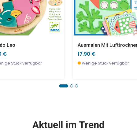
do Leo
0 €
17,90 €
nige Stück verfügbar
wenige Stück verfügbar
E %
TOP
SALE %
Aktuell im Trend