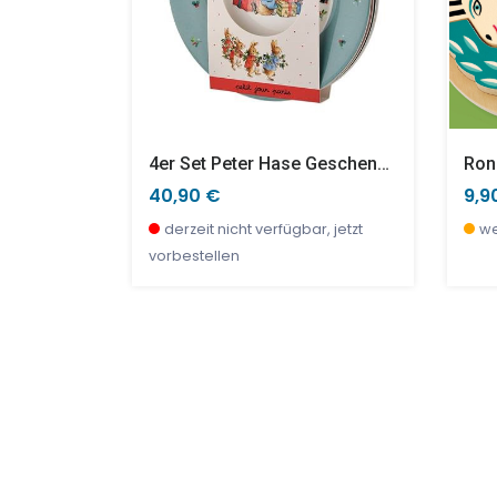
Kautschukball - THE DOGS - Groß
4er Set Peter Hase Geschenkset Dessertteller XMas
Ron
40,90 €
9,9
bar
derzeit nicht verfügbar, jetzt
we
vorbestellen
SALE %
TOP
SAL