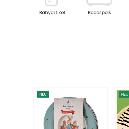
en / Deko
Babyartikel
Badespaß
NEU
NEU