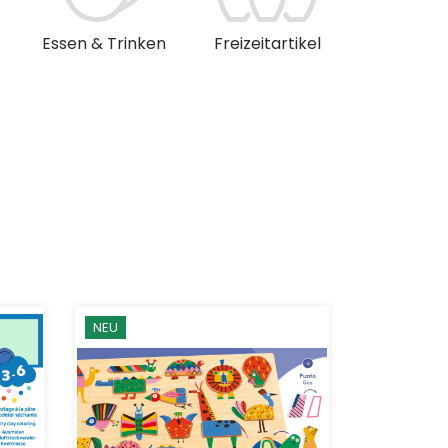
Essen & Trinken
Freizeitartikel
Musik & 
NEU
NEU