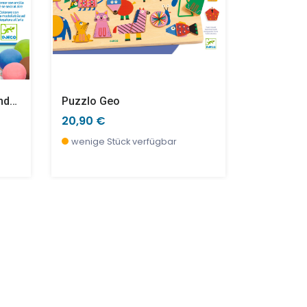
Ausmalen Mit Lufttrocknender Knetmasse – Schelmische Meeresfreunde
Puzzlo Geo
Katzen Lu
20,90 €
10,90 €
wenige Stück verfügbar
derzeit ni
vorbestell
NEU
SALE %
SALE %