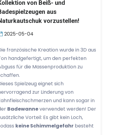
Kollektion von Beiß- und
Badespielzeugen aus
Naturkautschuk vorzustellen!
2025-05-04
Die französische Kreation wurde in 3D aus
Ton handgefertigt, um den perfekten
Abguss für die Massenproduktion zu
schaffen.
Dieses Spielzeug eignet sich
hervorragend zur Linderung von
Zahnfleischschmerzen und kann sogar in
der
Badewanne
verwendet werden! Der
zusätzliche Vorteil: Es gibt kein Loch,
sodass
keine Schimmelgefahr
besteht