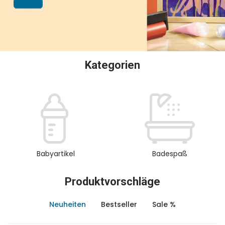
oder Sammeln.
Kategorien
Babyartikel
Badespaß
Produktvorschläge
Neuheiten
Bestseller
Sale %