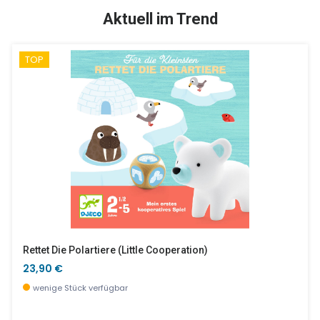
SALE %
Aktuell im Trend
TOP
Hunde Zum Streicheln, Bommelbilder
Minifarm - Bauernhof
19,90 €
27,00 €
wenige Stück verfügbar
wenige Stück verfügbar
Rettet Die Polartiere (little Cooperation)
23,90 €
wenige Stück verfügbar