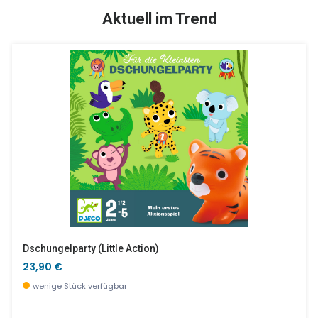
SALE %
Aktuell im Trend
Heishi Mit Sternen - You & Me
Farm - 16-Teilig
12,90 €
19,90 €
wenige Stück verfügbar
wenige Stück verfügbar
Dschungelparty (little Action)
23,90 €
wenige Stück verfügbar