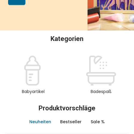
oder Sammeln.
Kategorien
Babyartikel
Badespaß
Produktvorschläge
Neuheiten
Bestseller
Sale %