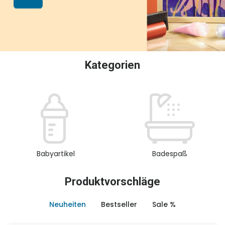
oder Sammeln.
Kategorien
Babyartikel
Badespaß
Produktvorschläge
Neuheiten
Bestseller
Sale %