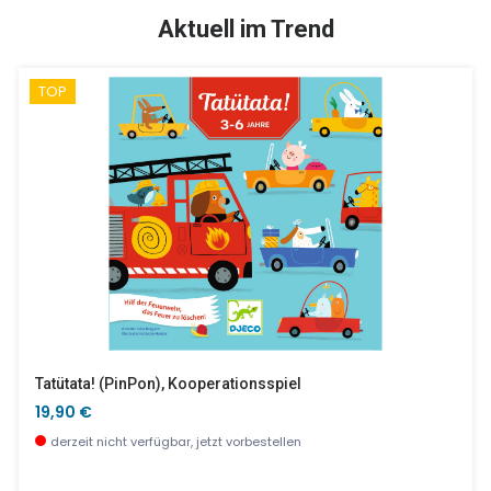
SALE %
Aktuell im Trend
TOP
Ganz Kleine Tiere
Kleine Blumen
6,90 €
12,90 €
wenige Stück verfügbar
wenige Stück verfügbar
Tatütata! (PinPon), Kooperationsspiel
19,90 €
derzeit nicht verfügbar, jetzt vorbestellen