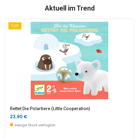
TOP
SALE %
Aktuell im Trend
TOP
Badespielzeug U-Boot Aus Naturkautschuk
Ernest & Celestine Tasse Mit 2 Henkeln Rutschfest
21,90 €
15,46 €
wenige Stück verfügbar
wenige Stück verfügbar
Rettet Die Polartiere (little Cooperation)
23,90 €
wenige Stück verfügbar