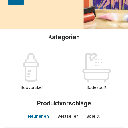
oder Sammeln.
Kategorien
Babyartikel
Badespaß
Produktvorschläge
Neuheiten
Bestseller
Sale %