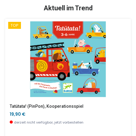
SALE %
Aktuell im Trend
TOP
Vaillant Und Drache, 54 Teile
Kindergartentasche Ritter Mit Puppe
15,90 €
23,90 €
derzeit nicht verfügbar, jetzt vorbestellen
wenige Stück verfügbar
Tatütata! (PinPon), Kooperationsspiel
19,90 €
derzeit nicht verfügbar, jetzt vorbestellen