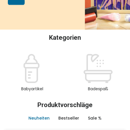
oder Sammeln.
Kategorien
Babyartikel
Badespaß
Produktvorschläge
Neuheiten
Bestseller
Sale %