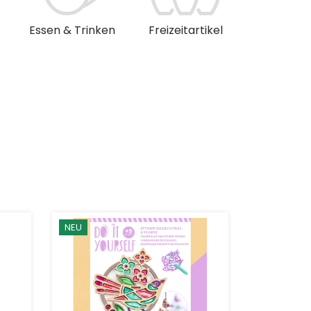
Essen & Trinken
Freizeitartikel
Musik & 
NEU
NEU