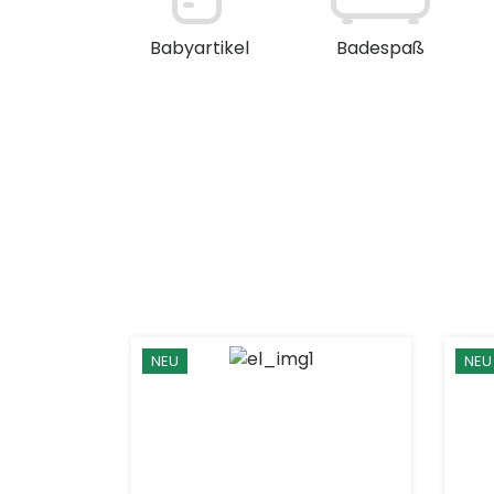
en / Deko
Babyartikel
Badespaß
NEU
NEU