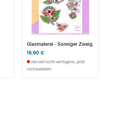
Glasmalerei - Sonniger Zweig
Multi Akti
16,90 €
47,95 €
derzeit nicht verfügbar, jetzt
derzeit ni
vorbestellen
vorbestell
SALE %
SALE %