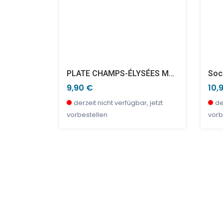
Polarfuchs MUM & BABY FRIMOU
PLATE CHAMPS-ÉLYSÉES MOI CE QUE J'AIME Ø20cm
9,90 €
10,
bar
derzeit nicht verfügbar, jetzt
de
vorbestellen
vorb
SALE %
TOP
SAL