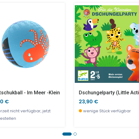
Riesen Schildkröte MUM & BABY Pink SAUVENOU
Hase Henry Klein (altes Design)
Elefant Ella Groß
99 €
50 €
14,90 €
5,20 €
nige Stück verfügbar
fort verfügbar
sofort verfügbar
wenige Stück verfügbar
schukball - Im Meer -klein
Dschungelparty (little Act
90 €
23,90 €
rzeit nicht verfügbar, jetzt
wenige Stück verfügbar
estellen