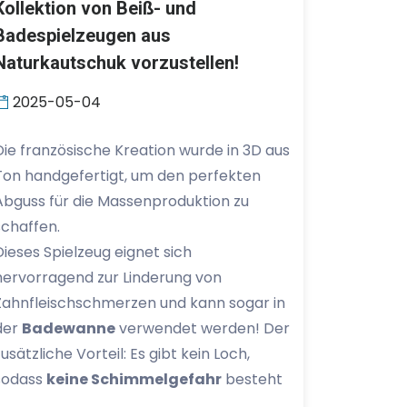
Kollektion von Beiß- und
Badespielzeugen aus
Naturkautschuk vorzustellen!
2025-05-04
Die französische Kreation wurde in 3D aus
Ton handgefertigt, um den perfekten
Abguss für die Massenproduktion zu
schaffen.
Dieses Spielzeug eignet sich
hervorragend zur Linderung von
Zahnfleischschmerzen und kann sogar in
der
Badewanne
verwendet werden! Der
zusätzliche Vorteil: Es gibt kein Loch,
sodass
keine Schimmelgefahr
besteht