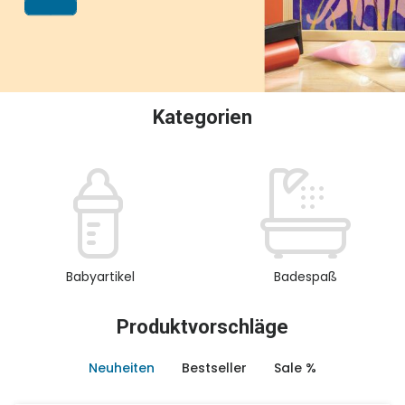
oder Sammeln.
Kategorien
Babyartikel
Badespaß
Produktvorschläge
Neuheiten
Bestseller
Sale %