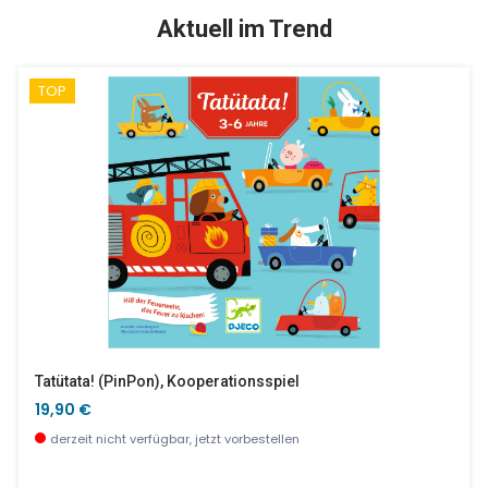
TOP
SALE %
Aktuell im Trend
TOP
Schmuckschatulle, Fairy House
Kugelfisch MUM & BABY Rot
53,90 €
25,00 €
wenige Stück verfügbar
wenige Stück verfügbar
Tatütata! (PinPon), Kooperationsspiel
19,90 €
derzeit nicht verfügbar, jetzt vorbestellen