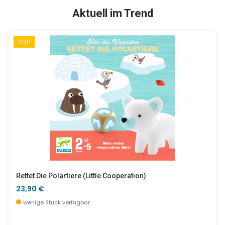
SALE %
Aktuell im Trend
TOP
Kenia
Zoo Kleiner Rucksack RPet, Aus Recyceltem PET
3,90 €
32,05 €
derzeit nicht verfügbar, jetzt vorbestellen
wenige Stück verfügbar
Rettet Die Polartiere (little Cooperation)
23,90 €
wenige Stück verfügbar