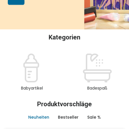
oder Sammeln.
Kategorien
Babyartikel
Badespaß
Produktvorschläge
Neuheiten
Bestseller
Sale %