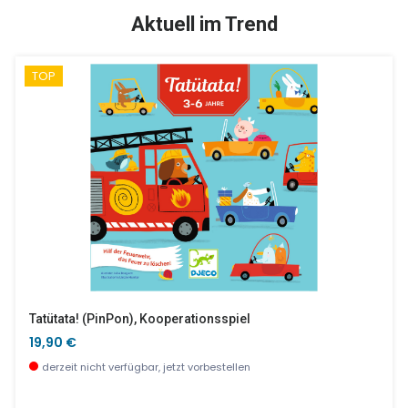
SALE %
SALE %
Aktuell im Trend
TOP
Zirafa - Geschicklichkeit Und Manipulation
Superheld
29,89 €
23,20 €
wenige Stück verfügbar
wenige Stück verfügbar
Tatütata! (PinPon), Kooperationsspiel
19,90 €
derzeit nicht verfügbar, jetzt vorbestellen