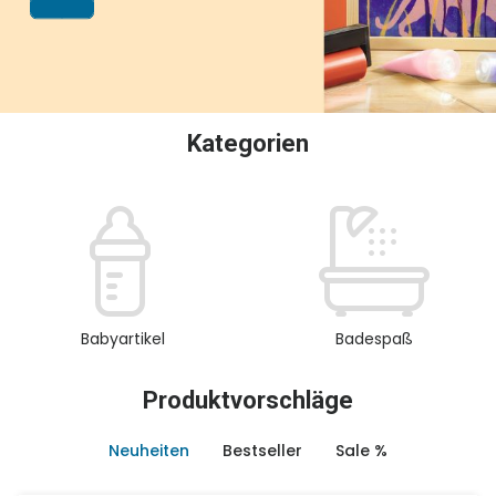
oder Sammeln.
Kategorien
Babyartikel
Badespaß
Produktvorschläge
Neuheiten
Bestseller
Sale %