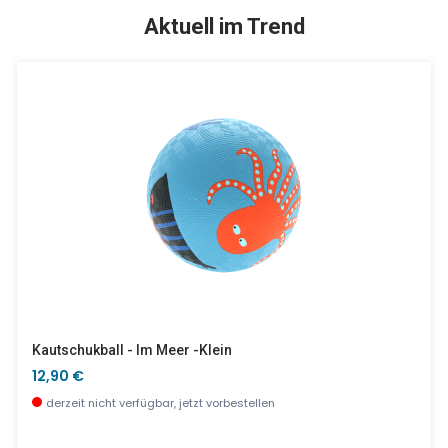
TOP
SALE %
Aktuell im Trend
Piou Piou - Strategie
Kindergitarre 'Circus'
10,90 €
42,90 €
wenige Stück verfügbar
wenige Stück verfügbar
Kautschukball - Im Meer -klein
12,90 €
derzeit nicht verfügbar, jetzt vorbestellen