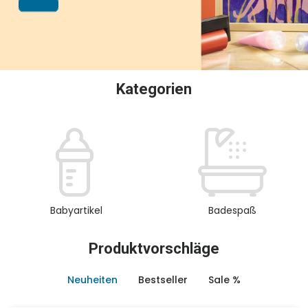
oder Sammeln.
Kategorien
Babyartikel
Badespaß
Produktvorschläge
Neuheiten
Bestseller
Sale %