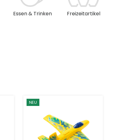
Essen & Trinken
Freizeitartikel
Musik & 
NEU
NEU