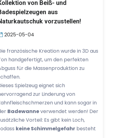
Kollektion von Beiß- und
Badespielzeugen aus
Naturkautschuk vorzustellen!
2025-05-04
Die französische Kreation wurde in 3D aus
Ton handgefertigt, um den perfekten
Abguss für die Massenproduktion zu
schaffen.
Dieses Spielzeug eignet sich
hervorragend zur Linderung von
Zahnfleischschmerzen und kann sogar in
der
Badewanne
verwendet werden! Der
zusätzliche Vorteil: Es gibt kein Loch,
sodass
keine Schimmelgefahr
besteht