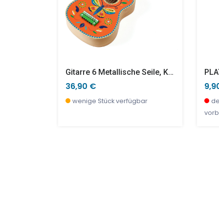
Gitarre 6 Metallische Seile, Kleines Modell
36,90 €
9,9
r, jetzt
wenige Stück verfügbar
de
vorb
TOP
SALE %
SAL