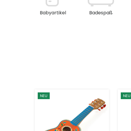
en / Deko
Babyartikel
Badespaß
NEU
NEU