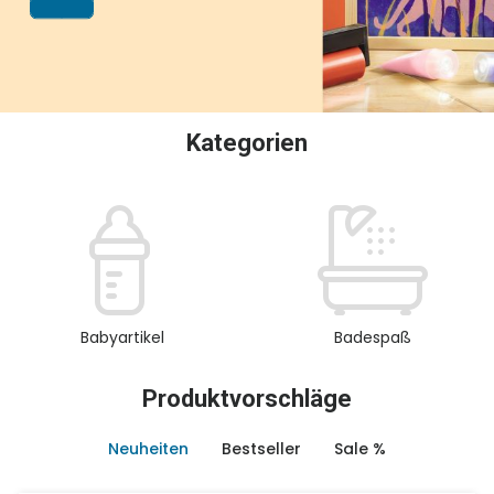
oder Sammeln.
Kategorien
Babyartikel
Badespaß
Produktvorschläge
Neuheiten
Bestseller
Sale %