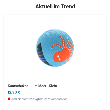
SALE %
SALE %
Aktuell im Trend
Bingo Federn Und Pelz
Magische Ausmalbilder - Familie Des Waldes
9,90 €
11,90 €
wenige Stück verfügbar
wenige Stück verfügbar
Kautschukball - Im Meer -klein
12,90 €
derzeit nicht verfügbar, jetzt vorbestellen