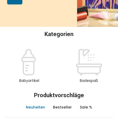
oder Sammeln.
Kategorien
Babyartikel
Badespaß
Produktvorschläge
Neuheiten
Bestseller
Sale %