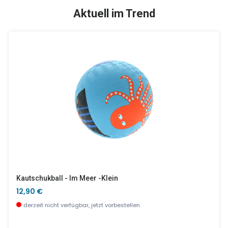
TOP
SALE %
Aktuell im Trend
Schildkröte MUM & BABY Blau SAUVENOU
Kleine Blumen
29,95 €
12,90 €
wenige Stück verfügbar
wenige Stück verfügbar
Kautschukball - Im Meer -klein
12,90 €
derzeit nicht verfügbar, jetzt vorbestellen