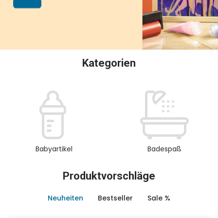
oder Sammeln.
Kategorien
Babyartikel
Badespaß
Produktvorschläge
Neuheiten
Bestseller
Sale %