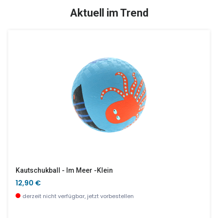
SALE %
Aktuell im Trend
Der Teich
3D Brille Funny Freaks
7,90 €
6,00 €
wenige Stück verfügbar
wenige Stück verfügbar
Kautschukball - Im Meer -klein
12,90 €
derzeit nicht verfügbar, jetzt vorbestellen