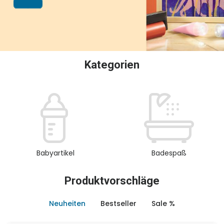
oder Sammeln.
Kategorien
Babyartikel
Badespaß
Produktvorschläge
Neuheiten
Bestseller
Sale %