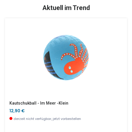
TOP
SALE %
Aktuell im Trend
Peppa Pig Menü Tablett
Bauernhof, 35 Teile
16,90 €
16,90 €
derzeit nicht verfügbar, jetzt vorbestellen
wenige Stück verfügbar
Kautschukball - Im Meer -klein
12,90 €
derzeit nicht verfügbar, jetzt vorbestellen