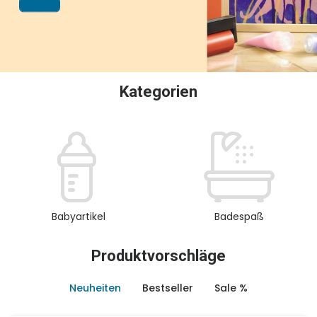
oder Sammeln.
Kategorien
Babyartikel
Badespaß
Produktvorschläge
Neuheiten
Bestseller
Sale %