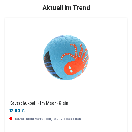
NEU
SALE %
Aktuell im Trend
Haarreifen Akira
Ernest & Celestine 3-Teiliges Besteck
4,90 €
21,25 €
derzeit nicht verfügbar, jetzt vorbestellen
wenige Stück verfügbar
Kautschukball - Im Meer -klein
12,90 €
derzeit nicht verfügbar, jetzt vorbestellen