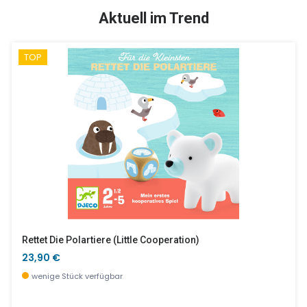
SALE %
Aktuell im Trend
TOP
Roulapic
Bingo Federn Und Pelz
19,90 €
9,90 €
wenige Stück verfügbar
wenige Stück verfügbar
Rettet Die Polartiere (little Cooperation)
23,90 €
wenige Stück verfügbar