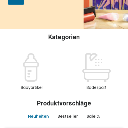
oder Sammeln.
Kategorien
Babyartikel
Badespaß
Produktvorschläge
Neuheiten
Bestseller
Sale %