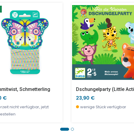
Nashorn TerracottaGROSBISOU
Kautschukball - Savanne - Groß
90 €
50 €
13,90 €
42,90 €
nige Stück verfügbar
nige Stück verfügbar
wenige Stück verfügbar
wenige Stück verfügbar
mitwist, Schmetterling
Dschungelparty (little Act
0 €
23,90 €
rzeit nicht verfügbar, jetzt
wenige Stück verfügbar
estellen