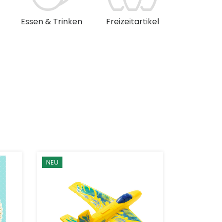
Essen & Trinken
Freizeitartikel
Musik & 
NEU
NEU