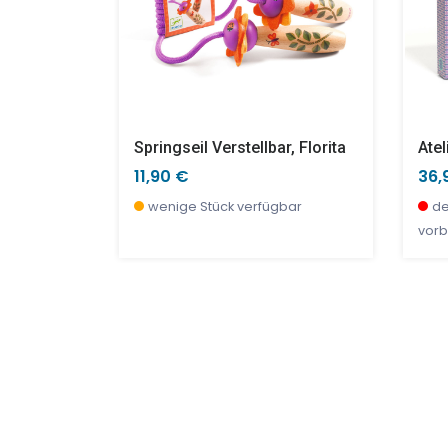
FOLDABLE UMBRELLA "EIFFEL TOWER"
Springseil Verstellbar, Florita
11,90 €
36,
r, jetzt
wenige Stück verfügbar
de
vorb
SALE %
SAL