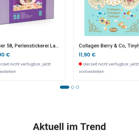
Atelier 58, Perlenstickerei Lagune
Collagen Berry & Co, Tinyl
90 €
11,90 €
rzeit nicht verfügbar, jetzt
derzeit nicht verfügbar, jetzt
estellen
vorbestellen
E %
TOP
SALE %
Aktuell im Trend