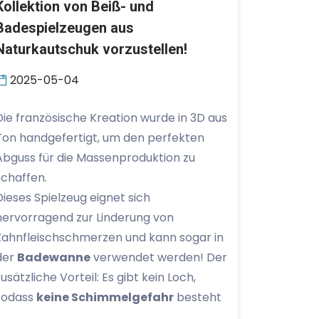
Kollektion von Beiß- und
Badespielzeugen aus
Naturkautschuk vorzustellen!
2025-05-04
Die französische Kreation wurde in 3D aus
Ton handgefertigt, um den perfekten
Abguss für die Massenproduktion zu
schaffen.
Dieses Spielzeug eignet sich
hervorragend zur Linderung von
Zahnfleischschmerzen und kann sogar in
der
Badewanne
verwendet werden! Der
zusätzliche Vorteil: Es gibt kein Loch,
sodass
keine Schimmelgefahr
besteht