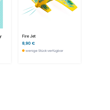
y
Fire Jet
Indonesie
8,90 €
8,90 €
wenige Stück verfügbar
wenige S
SALE %
SALE %