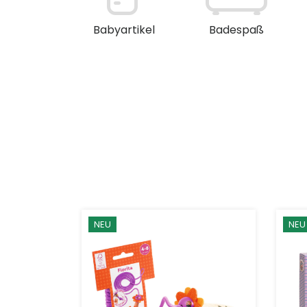
en / Deko
Babyartikel
Badespaß
NEU
NEU