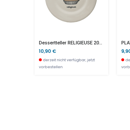
A
Dessertteller RELIGIEUSE 20cm
10,90 €
9,9
r, jetzt
derzeit nicht verfügbar, jetzt
de
vorbestellen
vorb
NEU
SALE %
SAL