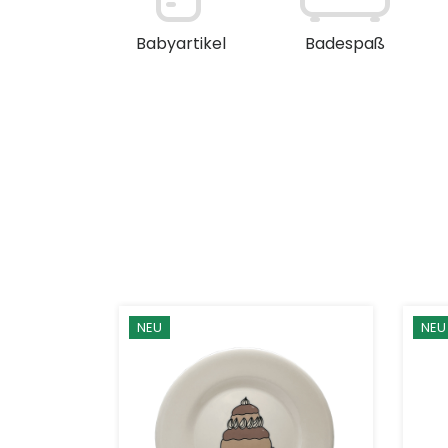
en / Deko
Babyartikel
Badespaß
NEU
NEU