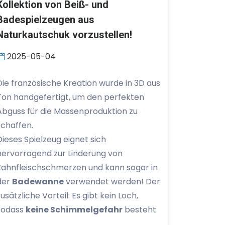
Kollektion von Beiß- und
Badespielzeugen aus
Naturkautschuk vorzustellen!
2025-05-04
Die französische Kreation wurde in 3D aus
Ton handgefertigt, um den perfekten
Abguss für die Massenproduktion zu
schaffen.
Dieses Spielzeug eignet sich
hervorragend zur Linderung von
Zahnfleischschmerzen und kann sogar in
der
Badewanne
verwendet werden! Der
zusätzliche Vorteil: Es gibt kein Loch,
sodass
keine Schimmelgefahr
besteht