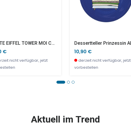
PLATE EIFFEL TOWER MOI CE QUE J'AIME (GREEN) Ø20cm
0 €
10,90 €
rzeit nicht verfügbar, jetzt
derzeit nicht verfügbar, jetzt
estellen
vorbestellen
E %
TOP
SALE %
Aktuell im Trend