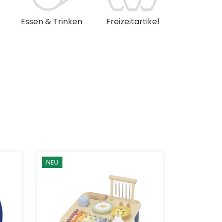
Essen & Trinken
Freizeitartikel
Musik & 
NEU
NEU