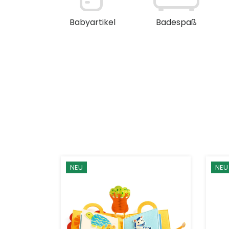
en / Deko
Babyartikel
Badespaß
NEU
NEU