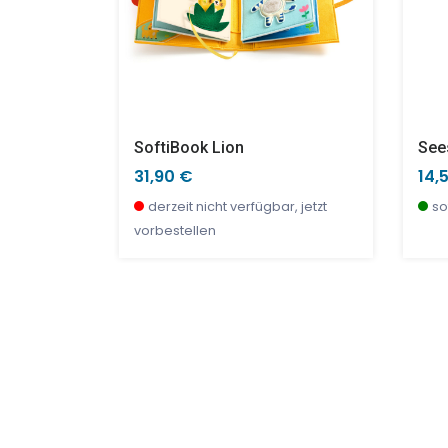
n
SoftiBook Lion
See
31,90 €
14,
r, jetzt
derzeit nicht verfügbar, jetzt
so
vorbestellen
SALE %
TOP
SAL