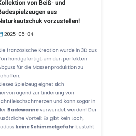
Kollektion von Beiß- und
Badespielzeugen aus
Naturkautschuk vorzustellen!
2025-05-04
Die französische Kreation wurde in 3D aus
Ton handgefertigt, um den perfekten
Abguss für die Massenproduktion zu
schaffen.
Dieses Spielzeug eignet sich
hervorragend zur Linderung von
Zahnfleischschmerzen und kann sogar in
der
Badewanne
verwendet werden! Der
zusätzliche Vorteil: Es gibt kein Loch,
sodass
keine Schimmelgefahr
besteht