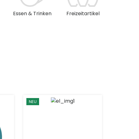
Essen & Trinken
Freizeitartikel
Musik & 
NEU
NEU