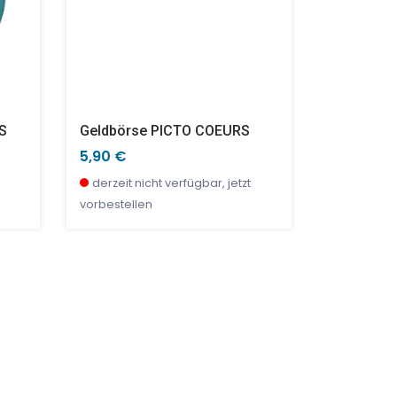
GS
Geldbörse PICTO COEURS
Anna & N
5,90 €
12,90 €
derzeit nicht verfügbar, jetzt
derzeit ni
vorbestellen
vorbestell
TOP
SALE %
SALE %
SALE %