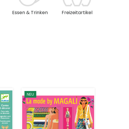
Essen & Trinken
Freizeitartikel
Musik & 
NEU
NEU