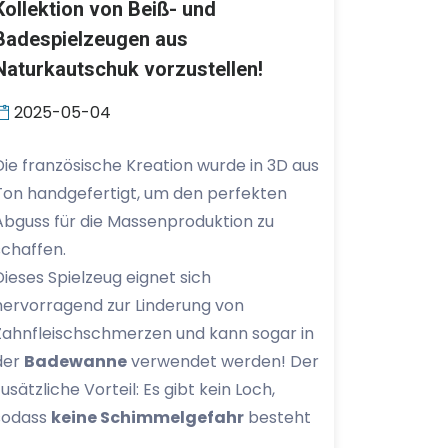
Kollektion von Beiß- und
Badespielzeugen aus
Naturkautschuk vorzustellen!
2025-05-04
Die französische Kreation wurde in 3D aus
Ton handgefertigt, um den perfekten
Abguss für die Massenproduktion zu
schaffen.
Dieses Spielzeug eignet sich
hervorragend zur Linderung von
Zahnfleischschmerzen und kann sogar in
der
Badewanne
verwendet werden! Der
zusätzliche Vorteil: Es gibt kein Loch,
sodass
keine Schimmelgefahr
besteht