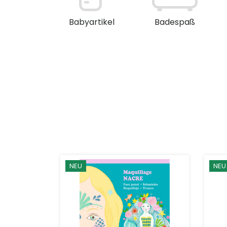
en / Deko
Babyartikel
Badespaß
NEU
NEU