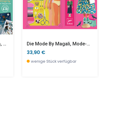
Legenden Zum Dekorieren, Papierkreation Peter Pan
Die Mode By Magali, Mode-Workshop
Waldspaz
33,90 €
6,90 €
wenige Stück verfügbar
sofort ve
SALE %
TOP
SALE %