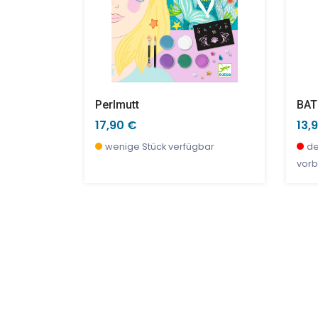
6 Glitzer-Textmarker, Grapefruit
Perlmutt
BAT
17,90 €
13,
r, jetzt
wenige Stück verfügbar
de
vorb
NEU
SALE %
TOP
SAL