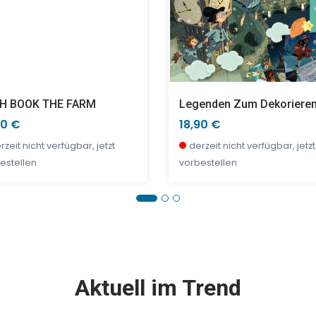
H BOOK THE FARM
90 €
18,90 €
rzeit nicht verfügbar, jetzt
derzeit nicht verfügbar, jetzt
estellen
vorbestellen
E %
TOP
SALE %
Aktuell im Trend