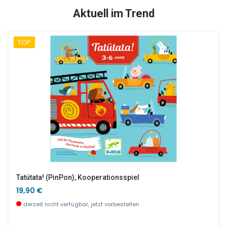
TOP
SALE %
Aktuell im Trend
TOP
Bilder In 3D, Am Wasser
Woodanimo - Denkspiel
19,90 €
22,00 €
sofort verfügbar
wenige Stück verfügbar
Tatütata! (PinPon), Kooperationsspiel
19,90 €
derzeit nicht verfügbar, jetzt vorbestellen