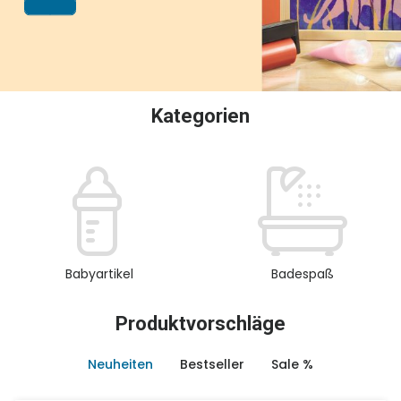
oder Sammeln.
Kategorien
Babyartikel
Badespaß
Produktvorschläge
Neuheiten
Bestseller
Sale %