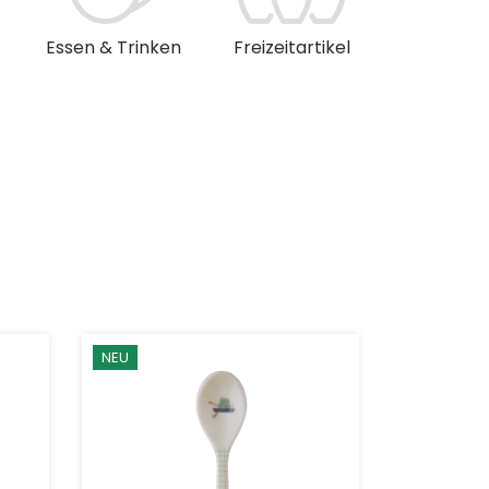
Essen & Trinken
Freizeitartikel
Musik & 
NEU
NEU