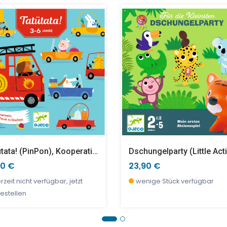
Et Max Grill
hi Set
90 €
90 €
8,90 €
9,90 €
rzeit nicht verfügbar, jetzt
nige Stück verfügbar
sofort verfügbar
wenige Stück verfügbar
estellen
Tatütata! (PinPon), Kooperationsspiel
Dschungelparty (little Act
90 €
23,90 €
rzeit nicht verfügbar, jetzt
wenige Stück verfügbar
estellen