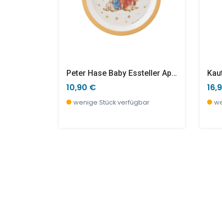
Kuckuck! Babytierchen Aus Dem Garten
Peter Hase Baby Essteller Apricot
10,90 €
16,
wenige Stück verfügbar
we
SALE %
SAL