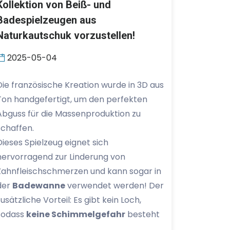
Kollektion von Beiß- und
Badespielzeugen aus
Naturkautschuk vorzustellen!
2025-05-04
Die französische Kreation wurde in 3D aus
Ton handgefertigt, um den perfekten
Abguss für die Massenproduktion zu
schaffen.
Dieses Spielzeug eignet sich
hervorragend zur Linderung von
Zahnfleischschmerzen und kann sogar in
der
Badewanne
verwendet werden! Der
zusätzliche Vorteil: Es gibt kein Loch,
sodass
keine Schimmelgefahr
besteht