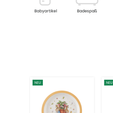
en / Deko
Babyartikel
Badespaß
NEU
NEU