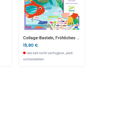
Collage-Basteln, Fröhliches Aquarium
15,90 €
15,90 €
derzeit nicht verfügbar, jetzt
derzeit ni
vorbestellen
vorbestell
TOP
SALE %
SALE %