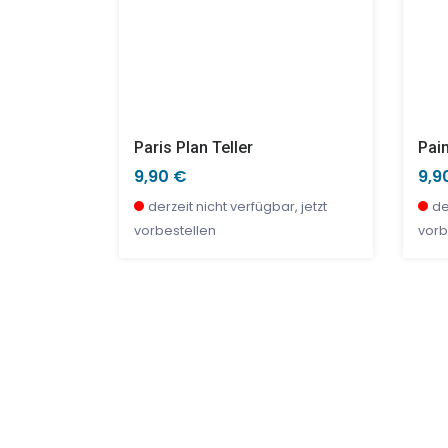
Dessertteller CHOUQUETTES 20cm
Paris Plan Teller
Pain
9,90 €
9,9
r, jetzt
derzeit nicht verfügbar, jetzt
de
vorbestellen
vorb
SALE %
NEU
SAL