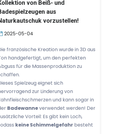
Kollektion von Beiß- und
Badespielzeugen aus
Naturkautschuk vorzustellen!
2025-05-04
Die französische Kreation wurde in 3D aus
Ton handgefertigt, um den perfekten
Abguss für die Massenproduktion zu
schaffen.
Dieses Spielzeug eignet sich
hervorragend zur Linderung von
Zahnfleischschmerzen und kann sogar in
der
Badewanne
verwendet werden! Der
zusätzliche Vorteil: Es gibt kein Loch,
sodass
keine Schimmelgefahr
besteht