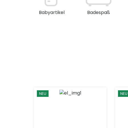
en / Deko
Babyartikel
Badespaß
NEU
NEU