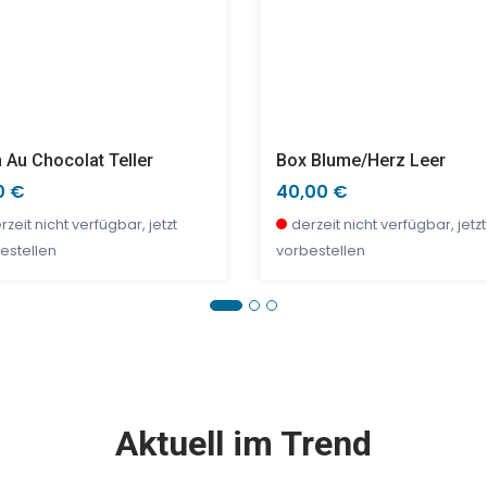
 Au Chocolat Teller
Box Blume/Herz Leer
0 €
40,00 €
rzeit nicht verfügbar, jetzt
derzeit nicht verfügbar, jetzt
estellen
vorbestellen
E %
TOP
SALE %
Aktuell im Trend