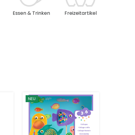
Essen & Trinken
Freizeitartikel
Musik & 
NEU
NEU