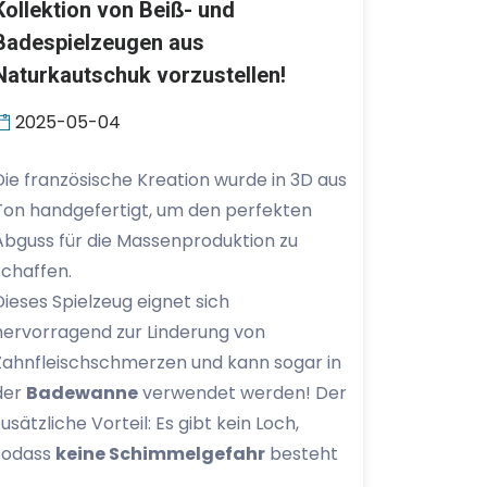
Kollektion von Beiß- und
Badespielzeugen aus
Naturkautschuk vorzustellen!
2025-05-04
Die französische Kreation wurde in 3D aus
Ton handgefertigt, um den perfekten
Abguss für die Massenproduktion zu
schaffen.
Dieses Spielzeug eignet sich
hervorragend zur Linderung von
Zahnfleischschmerzen und kann sogar in
der
Badewanne
verwendet werden! Der
zusätzliche Vorteil: Es gibt kein Loch,
sodass
keine Schimmelgefahr
besteht