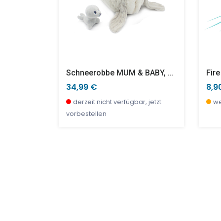
er
Schneerobbe MUM & BABY, PLOUFOU
Fire
34,99 €
8,9
bar
derzeit nicht verfügbar, jetzt
we
vorbestellen
SALE %
NEU
SAL