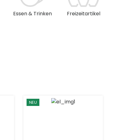
Essen & Trinken
Freizeitartikel
Musik & 
NEU
NEU