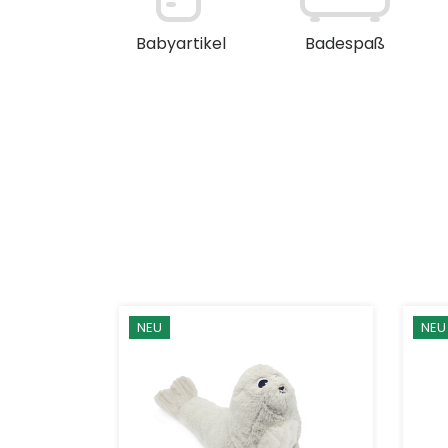
en / Deko
Babyartikel
Badespaß
NEU
NEU