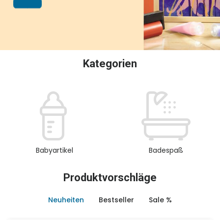
oder Sammeln.
Kategorien
Babyartikel
Badespaß
Produktvorschläge
Neuheiten
Bestseller
Sale %