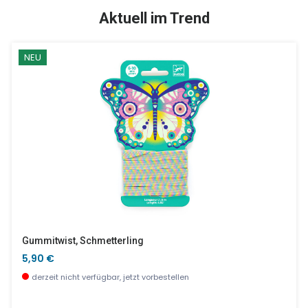
SALE %
Aktuell im Trend
NEU
Duo Dinos
Die Nacht
9,90 €
15,30 €
wenige Stück verfügbar
wenige Stück verfügbar
Gummitwist, Schmetterling
5,90 €
derzeit nicht verfügbar, jetzt vorbestellen