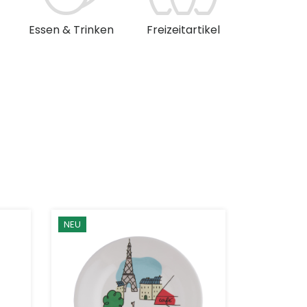
Essen & Trinken
Freizeitartikel
Musik & 
NEU
NEU