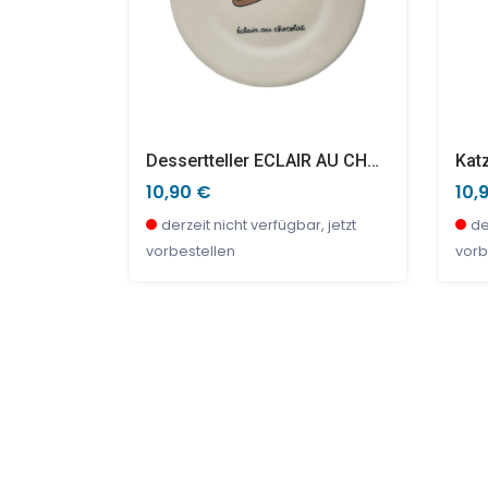
8 Cm
Dessertteller ECLAIR AU CHOCOLAT 20cm
Kat
10,90 €
10,
r, jetzt
derzeit nicht verfügbar, jetzt
de
vorbestellen
vorb
TOP
SALE %
SAL