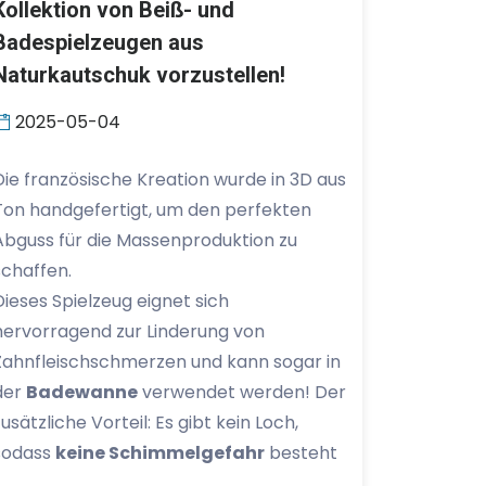
Kollektion von Beiß- und
Badespielzeugen aus
Naturkautschuk vorzustellen!
2025-05-04
Die französische Kreation wurde in 3D aus
Ton handgefertigt, um den perfekten
Abguss für die Massenproduktion zu
schaffen.
Dieses Spielzeug eignet sich
hervorragend zur Linderung von
Zahnfleischschmerzen und kann sogar in
der
Badewanne
verwendet werden! Der
zusätzliche Vorteil: Es gibt kein Loch,
sodass
keine Schimmelgefahr
besteht