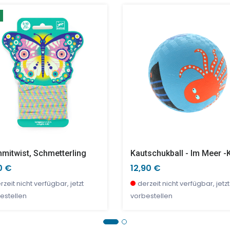
perlen, Kleine Tiere
e & Ida Desertteller
Fröhliche Freunde
Fury Girl
90 €
90 €
17,90 €
11,95 €
nige Stück verfügbar
nige Stück verfügbar
wenige Stück verfügbar
wenige Stück verfügbar
mitwist, Schmetterling
Kautschukball - Im Meer -k
0 €
12,90 €
rzeit nicht verfügbar, jetzt
derzeit nicht verfügbar, jetzt
estellen
vorbestellen