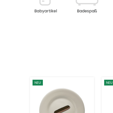
en / Deko
Babyartikel
Badespaß
NEU
NEU