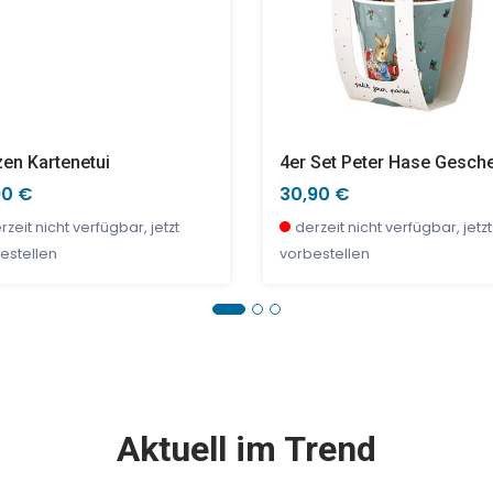
zen Kartenetui
90 €
30,90 €
rzeit nicht verfügbar, jetzt
derzeit nicht verfügbar, jetzt
estellen
vorbestellen
E %
NEU
SALE %
Aktuell im Trend