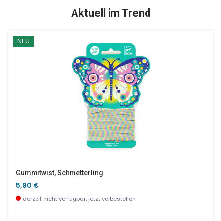
TOP
SALE %
Aktuell im Trend
NEU
Kaninchen - Schneekugel
Peter Hase Tasse Mit 2 Henkeln Rutschfest
48,90 €
15,90 €
derzeit nicht verfügbar, jetzt vorbestellen
wenige Stück verfügbar
Gummitwist, Schmetterling
5,90 €
derzeit nicht verfügbar, jetzt vorbestellen