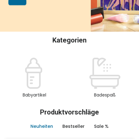
oder Sammeln.
Kategorien
Babyartikel
Badespaß
Produktvorschläge
Neuheiten
Bestseller
Sale %