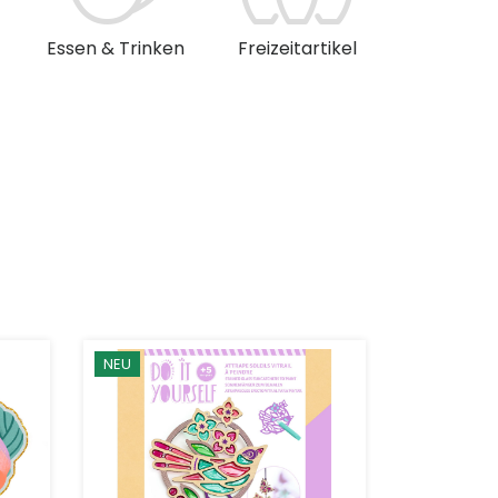
Essen & Trinken
Freizeitartikel
Musik & 
NEU
NEU