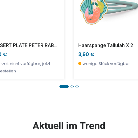
DESSERT PLATE PETER RABBIT CHRISTMAS GREETING CARDS
Haarspange Tallulah X 2
0 €
3,90 €
rzeit nicht verfügbar, jetzt
wenige Stück verfügbar
estellen
E %
E %
NEU
SALE %
Aktuell im Trend