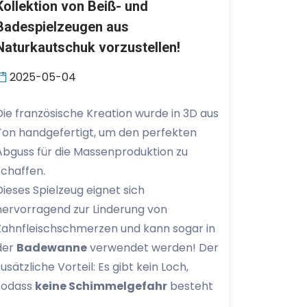
Kollektion von Beiß- und
Badespielzeugen aus
Naturkautschuk vorzustellen!
2025-05-04
Die französische Kreation wurde in 3D aus
Ton handgefertigt, um den perfekten
Abguss für die Massenproduktion zu
schaffen.
Dieses Spielzeug eignet sich
hervorragend zur Linderung von
Zahnfleischschmerzen und kann sogar in
der
Badewanne
verwendet werden! Der
zusätzliche Vorteil: Es gibt kein Loch,
sodass
keine Schimmelgefahr
besteht