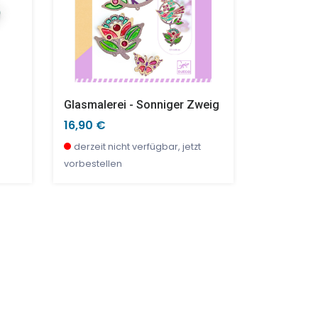
Glasmalerei - Sonniger Zweig
Puppenth
16,90 €
70,90 €
derzeit nicht verfügbar, jetzt
derzeit ni
vorbestellen
vorbestell
SALE %
TOP
SALE %