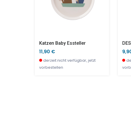
Socken Für Erwachsene (Gr. 36–38) - Erdbeeren
Katzen Baby Essteller
11,90 €
9,9
r, jetzt
derzeit nicht verfügbar, jetzt
de
vorbestellen
vorb
TOP
SALE %
SAL
SAL