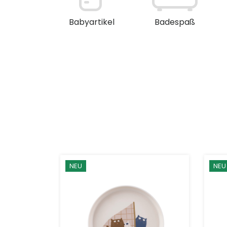
en / Deko
Babyartikel
Badespaß
NEU
NEU