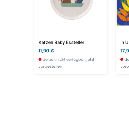
tifte
Katzen Baby Essteller
In 
11,90 €
17,
r, jetzt
derzeit nicht verfügbar, jetzt
de
vorbestellen
vorb
TOP
SALE %
TOP
SAL