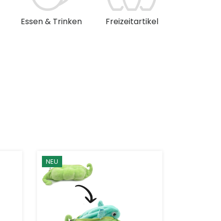
Essen & Trinken
Freizeitartikel
Musik & 
NEU
NEU