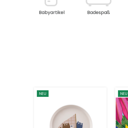
en / Deko
Babyartikel
Badespaß
NEU
NEU