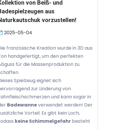
Kollektion von Beiß- und
Badespielzeugen aus
Naturkautschuk vorzustellen!
2025-05-04
Die französische Kreation wurde in 3D aus
Ton handgefertigt, um den perfekten
Abguss für die Massenproduktion zu
schaffen.
Dieses Spielzeug eignet sich
hervorragend zur Linderung von
Zahnfleischschmerzen und kann sogar in
der
Badewanne
verwendet werden! Der
zusätzliche Vorteil: Es gibt kein Loch,
sodass
keine Schimmelgefahr
besteht