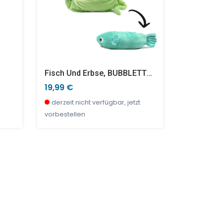
Fisch Und Erbse, BUBBLETTHE Der Fisch
19,99 €
10,90 €
derzeit nicht verfügbar, jetzt
derzeit ni
vorbestellen
vorbestell
SALE %
SALE %