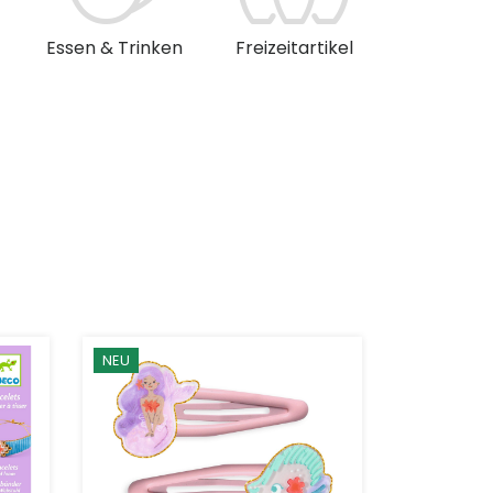
Essen & Trinken
Freizeitartikel
Musik & 
NEU
NEU