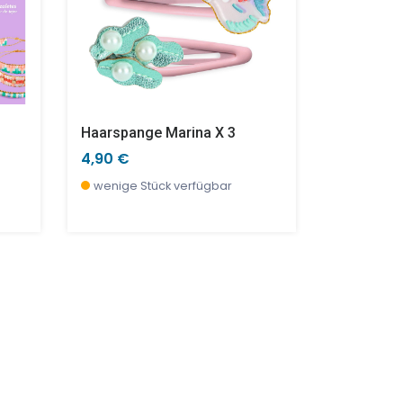
Haarspange Marina X 3
4,90 €
37,50 €
wenige Stück verfügbar
wenige S
TOP
SALE %
TOP
SALE %