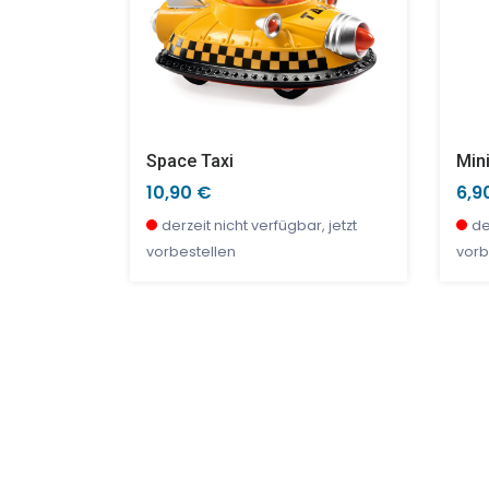
he X 3
Space Taxi
10,90 €
6,9
bar
derzeit nicht verfügbar, jetzt
de
vorbestellen
vorb
SALE %
TOP
SAL