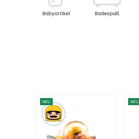
en / Deko
Babyartikel
Badespaß
NEU
NEU