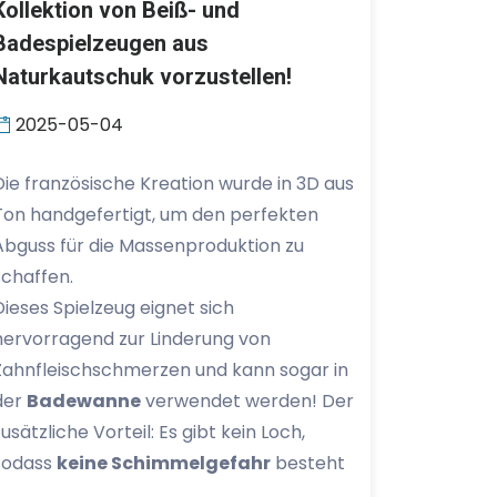
Kollektion von Beiß- und
Badespielzeugen aus
Naturkautschuk vorzustellen!
2025-05-04
Die französische Kreation wurde in 3D aus
Ton handgefertigt, um den perfekten
Abguss für die Massenproduktion zu
schaffen.
Dieses Spielzeug eignet sich
hervorragend zur Linderung von
Zahnfleischschmerzen und kann sogar in
der
Badewanne
verwendet werden! Der
zusätzliche Vorteil: Es gibt kein Loch,
sodass
keine Schimmelgefahr
besteht