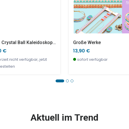
Mini Crystal Ball Kaleidoskop, Athena
Große Werke
0 €
13,90 €
rzeit nicht verfügbar, jetzt
sofort verfügbar
estellen
E %
TOP
SALE %
Aktuell im Trend