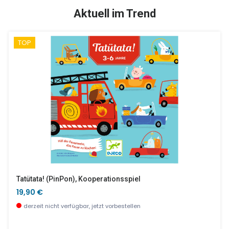
SALE %
Aktuell im Trend
TOP
Dicke Repositionierbare Sticker, Autos
Mobile Aus Papier, Schmetterlinge
9,90 €
19,90 €
sofort verfügbar
wenige Stück verfügbar
Tatütata! (PinPon), Kooperationsspiel
19,90 €
derzeit nicht verfügbar, jetzt vorbestellen