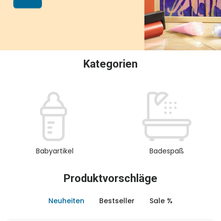
oder Sammeln.
Kategorien
Babyartikel
Badespaß
Produktvorschläge
Neuheiten
Bestseller
Sale %