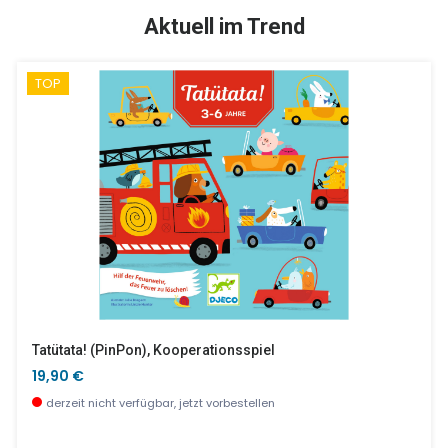
SALE %
Aktuell im Trend
TOP
Little Mime - Pantomime Und Kooperationsspiel
Bausteine - Stadt - 75 Pcs
11,90 €
35,90 €
wenige Stück verfügbar
wenige Stück verfügbar
Tatütata! (PinPon), Kooperationsspiel
19,90 €
derzeit nicht verfügbar, jetzt vorbestellen