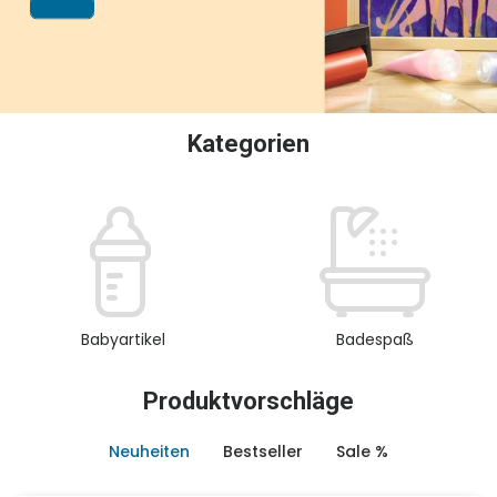
oder Sammeln.
Kategorien
Babyartikel
Badespaß
Produktvorschläge
Neuheiten
Bestseller
Sale %