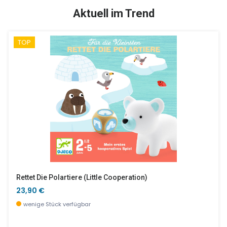
SALE %
Aktuell im Trend
TOP
Planet Mit Tieren, 100 Teile
Ticlock - Pop
19,90 €
30,46 €
wenige Stück verfügbar
wenige Stück verfügbar
Rettet Die Polartiere (little Cooperation)
23,90 €
wenige Stück verfügbar