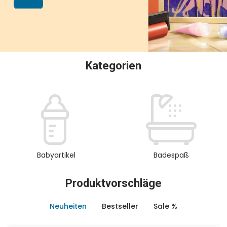
oder Sammeln.
Kategorien
Babyartikel
Badespaß
Produktvorschläge
Neuheiten
Bestseller
Sale %