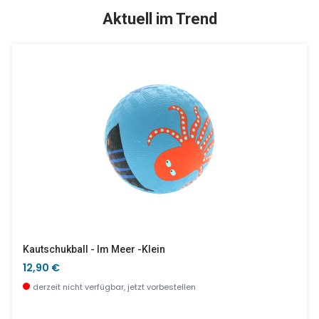
TOP
SALE %
Aktuell im Trend
Sommer Party
Im Freien
42,90 €
19,90 €
derzeit nicht verfügbar, jetzt vorbestellen
wenige Stück verfügbar
Kautschukball - Im Meer -klein
12,90 €
derzeit nicht verfügbar, jetzt vorbestellen