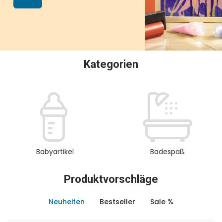
oder Sammeln.
Kategorien
Babyartikel
Badespaß
Produktvorschläge
Neuheiten
Bestseller
Sale %