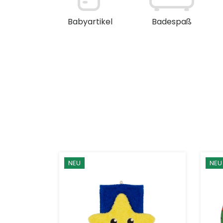
en / Deko
Babyartikel
Badespaß
NEU
NEU