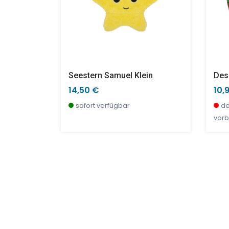
ren Bär
Seestern Samuel Klein
14,50 €
10,
r, jetzt
sofort verfügbar
de
vorb
TOP
SALE %
NEU
SAL