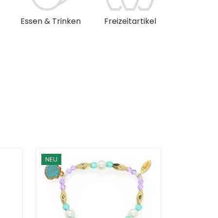
Essen & Trinken
Freizeitartikel
Musik & 
NEU
NEU