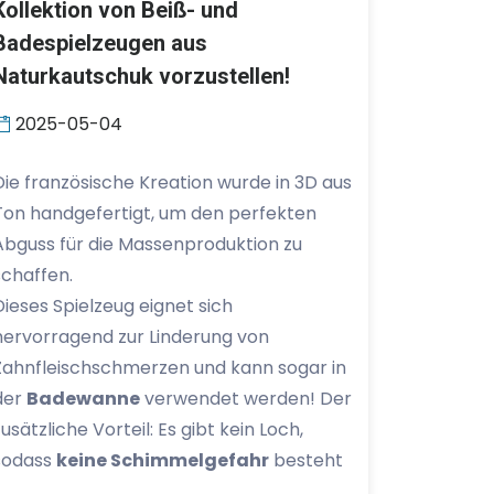
Kollektion von Beiß- und
Badespielzeugen aus
Naturkautschuk vorzustellen!
2025-05-04
Die französische Kreation wurde in 3D aus
Ton handgefertigt, um den perfekten
Abguss für die Massenproduktion zu
schaffen.
Dieses Spielzeug eignet sich
hervorragend zur Linderung von
Zahnfleischschmerzen und kann sogar in
der
Badewanne
verwendet werden! Der
zusätzliche Vorteil: Es gibt kein Loch,
sodass
keine Schimmelgefahr
besteht