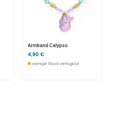
Armband Calypso
4,90 €
12,90 €
wenige Stück verfügbar
derzeit ni
vorbestell
SALE %
SALE %
SALE %