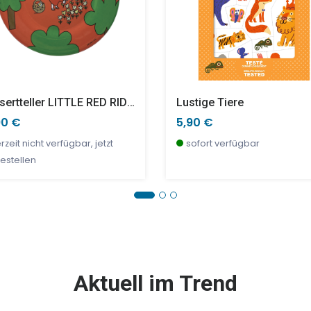
Dessertteller LITTLE RED RIDING HOOD
Lustige Tiere
90 €
5,90 €
rzeit nicht verfügbar, jetzt
sofort verfügbar
estellen
E %
SALE %
SALE %
Aktuell im Trend