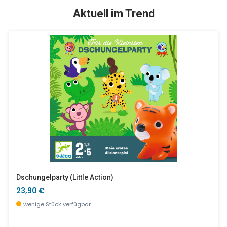
SALE %
Aktuell im Trend
Softball - Igel
Aktivitäten Plüsch - Jelekros Löwe
8,90 €
29,99 €
wenige Stück verfügbar
wenige Stück verfügbar
Dschungelparty (little Action)
23,90 €
wenige Stück verfügbar