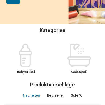
oder Sammeln.
Kategorien
Babyartikel
Badespaß
Produktvorschläge
Neuheiten
Bestseller
Sale %