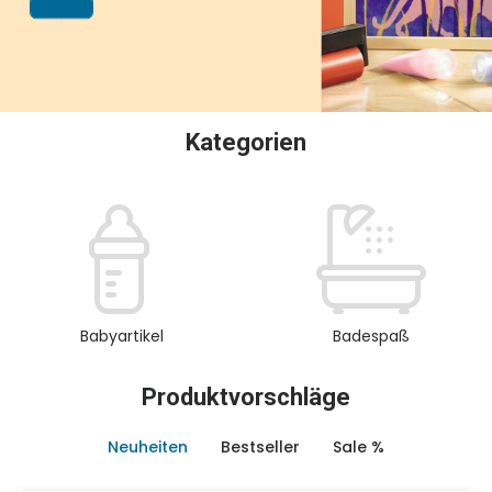
oder Sammeln.
Kategorien
Babyartikel
Badespaß
Produktvorschläge
Neuheiten
Bestseller
Sale %