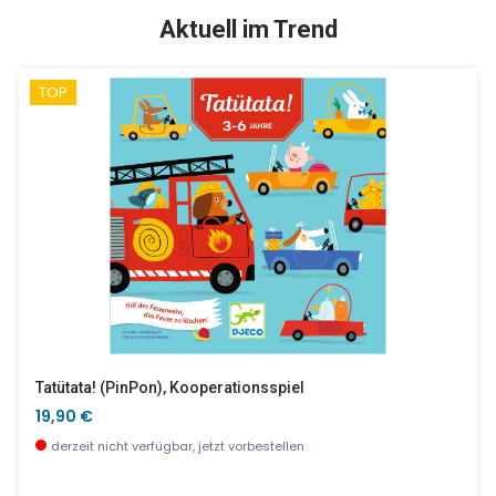
SALE %
Aktuell im Trend
TOP
Set Mit Tamburin, Maracas, Guiro - Animambo
Peppa Pig Baby Essteller 18 Cm
21,90 €
9,50 €
wenige Stück verfügbar
wenige Stück verfügbar
Tatütata! (PinPon), Kooperationsspiel
19,90 €
derzeit nicht verfügbar, jetzt vorbestellen