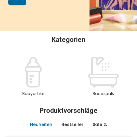
oder Sammeln.
Kategorien
Babyartikel
Badespaß
Produktvorschläge
Neuheiten
Bestseller
Sale %