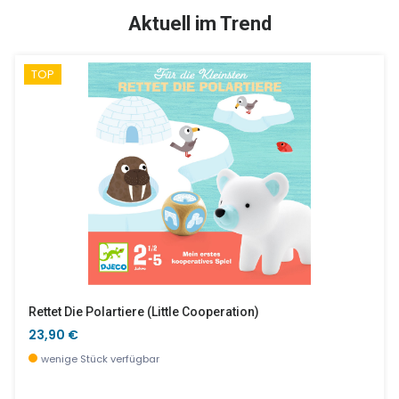
TOP
SALE %
Aktuell im Trend
TOP
Display - Kartenspiele - Big Size
Ticlock - Panda
119,00 €
32,90 €
derzeit nicht verfügbar, jetzt vorbestellen
wenige Stück verfügbar
Rettet Die Polartiere (little Cooperation)
23,90 €
wenige Stück verfügbar