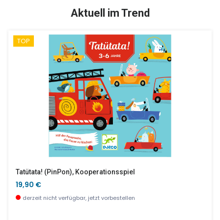
SALE %
SALE %
Aktuell im Trend
TOP
Jelekros Löwe, Rolltop
Kinderküche Lila
34,99 €
103,90 €
wenige Stück verfügbar
sofort verfügbar
Tatütata! (PinPon), Kooperationsspiel
19,90 €
derzeit nicht verfügbar, jetzt vorbestellen