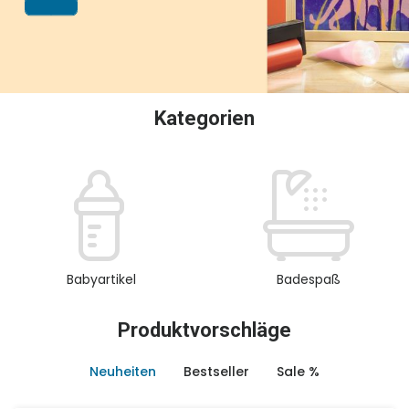
oder Sammeln.
Kategorien
Babyartikel
Badespaß
Produktvorschläge
Neuheiten
Bestseller
Sale %