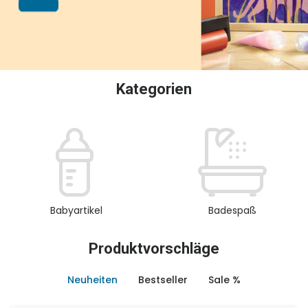
oder Sammeln.
Kategorien
Babyartikel
Badespaß
Produktvorschläge
Neuheiten
Bestseller
Sale %