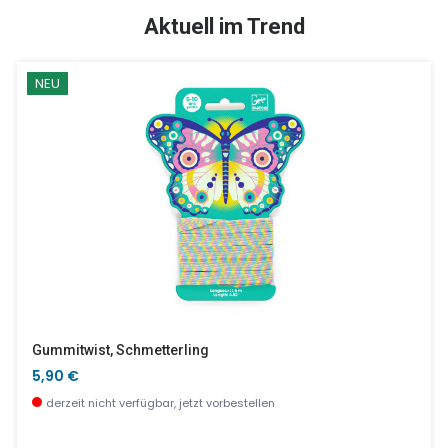
SALE %
Aktuell im Trend
NEU
Elefant Ella Groß
Peter Hase Dessertteller Blau 20 Cm
14,90 €
10,10 €
sofort verfügbar
wenige Stück verfügbar
Gummitwist, Schmetterling
5,90 €
derzeit nicht verfügbar, jetzt vorbestellen