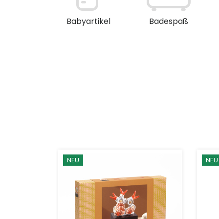
en / Deko
Babyartikel
Badespaß
NEU
NEU