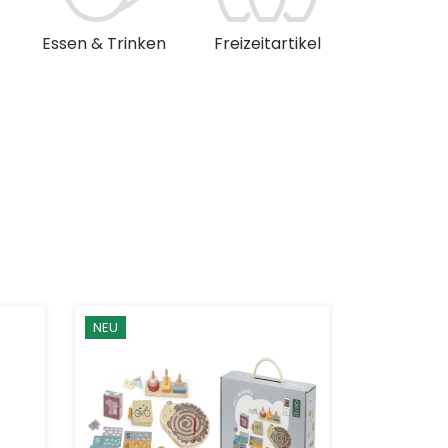
Essen & Trinken
Freizeitartikel
Musik & 
NEU
NEU