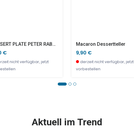
DESSERT PLATE PETER RABBIT SLED CHRISTMAS
Macaron Dessertteller
0 €
9,90 €
rzeit nicht verfügbar, jetzt
derzeit nicht verfügbar, jetzt
estellen
vorbestellen
E %
SALE %
Aktuell im Trend