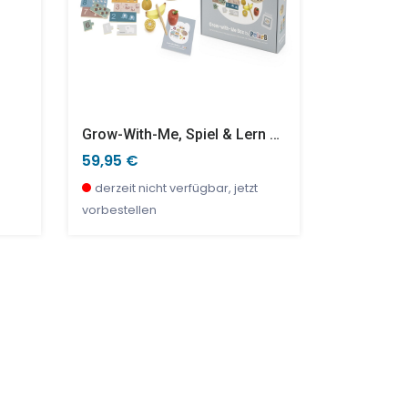
Grow-With-Me, Spiel & Lern Box – Kleine Denker
59,95 €
23,99 €
derzeit nicht verfügbar, jetzt
derzeit ni
vorbestellen
vorbestell
TOP
SALE %
NEU
SALE %