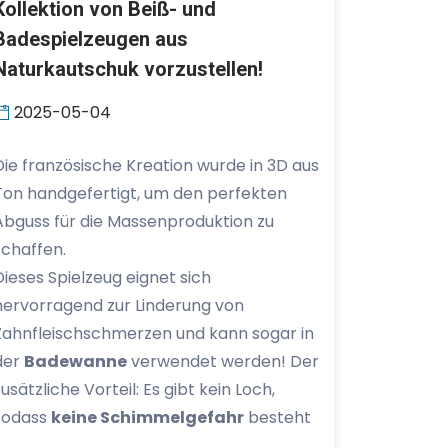
Kollektion von Beiß- und
Badespielzeugen aus
Naturkautschuk vorzustellen!
2025-05-04
Die französische Kreation wurde in 3D aus
Ton handgefertigt, um den perfekten
Abguss für die Massenproduktion zu
schaffen.
Dieses Spielzeug eignet sich
hervorragend zur Linderung von
Zahnfleischschmerzen und kann sogar in
der
Badewanne
verwendet werden! Der
zusätzliche Vorteil: Es gibt kein Loch,
sodass
keine Schimmelgefahr
besteht