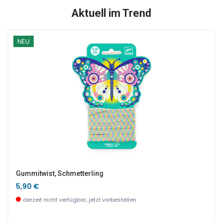
SALE %
Aktuell im Trend
NEU
Bob Der Roboter 36 Teile
Locken Und Glattes Haar
15,90 €
12,70 €
derzeit nicht verfügbar, jetzt vorbestellen
wenige Stück verfügbar
Gummitwist, Schmetterling
5,90 €
derzeit nicht verfügbar, jetzt vorbestellen