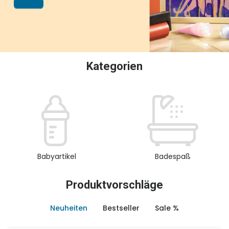
oder Sammeln.
Kategorien
Babyartikel
Badespaß
Produktvorschläge
Neuheiten
Bestseller
Sale %