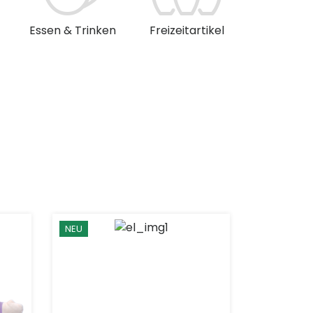
Essen & Trinken
Freizeitartikel
Musik & 
NEU
NEU