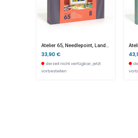
LE PRINCE
Atelier 65, Needlepoint, Landschaft
33,90 €
43,
r, jetzt
derzeit nicht verfügbar, jetzt
de
vorbestellen
vorb
SALE %
TOP
SAL