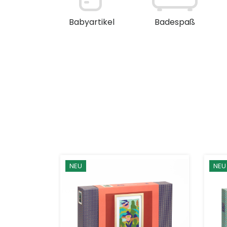
en / Deko
Babyartikel
Badespaß
NEU
NEU