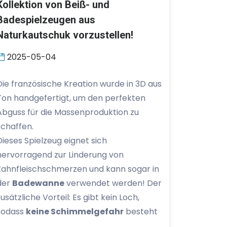
Kollektion von Beiß- und
Badespielzeugen aus
Naturkautschuk vorzustellen!
2025-05-04
Die französische Kreation wurde in 3D aus
Ton handgefertigt, um den perfekten
Abguss für die Massenproduktion zu
schaffen.
Dieses Spielzeug eignet sich
hervorragend zur Linderung von
Zahnfleischschmerzen und kann sogar in
der
Badewanne
verwendet werden! Der
zusätzliche Vorteil: Es gibt kein Loch,
sodass
keine Schimmelgefahr
besteht