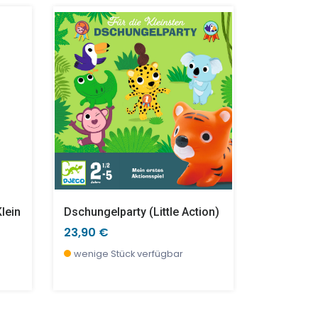
NEU
Pirate Island, Wettlauf- Und Sammelspiel
Gang Zu Den Rittern - Wandsticker
Segelflugzeug - Fire Plane
12 Gouache Farbtuben - Artist’s Box
Sunshine 
Puzzlo El
16,90 €
22,00 €
28,90 €
16,60 €
wenige Stück verfügbar
sofort verfügbar
wenige S
wenige S
lein
Dschungelparty (little Action)
Gummitwis
23,90 €
5,90 €
wenige Stück verfügbar
derzeit ni
vorbestell