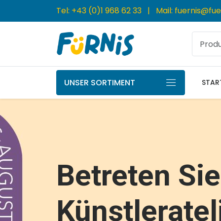
Tel:
+43 (0)1 968 62 33
| Mail:
fuernis@fue
UNSER SORTIMENT
STAR
Svoora - Di
Betreten Si
WOET - Die
Jetzt Auf D
Petit Jour,
Bio-Waschti
Die Wandelb
Marke Für K
Plume
Künstleratel
Von New Cla
Erhältlich
die französische Marke für Kinderges