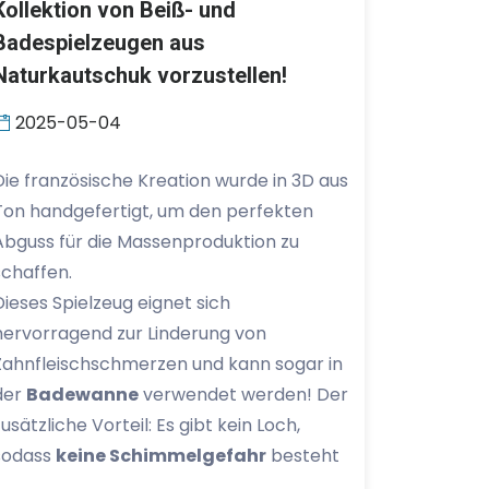
Kollektion von Beiß- und
Badespielzeugen aus
Naturkautschuk vorzustellen!
2025-05-04
Die französische Kreation wurde in 3D aus
Ton handgefertigt, um den perfekten
Abguss für die Massenproduktion zu
schaffen.
Dieses Spielzeug eignet sich
hervorragend zur Linderung von
Zahnfleischschmerzen und kann sogar in
der
Badewanne
verwendet werden! Der
zusätzliche Vorteil: Es gibt kein Loch,
sodass
keine Schimmelgefahr
besteht