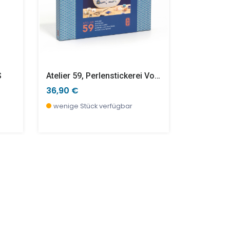
S
Atelier 59, Perlenstickerei Vogel
Halskette
36,90 €
7,90 €
wenige Stück verfügbar
wenige S
SALE %
SALE %