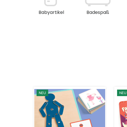
en / Deko
Babyartikel
Badespaß
NEU
NEU