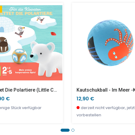
re Aus Der Savanne
culos Tiger
0 €
99 €
26,90 €
18,90 €
nige Stück verfügbar
nige Stück verfügbar
wenige Stück verfügbar
wenige Stück verfügbar
Rettet Die Polartiere (little Cooperation)
Kautschukball - Im Meer -k
90 €
12,90 €
nige Stück verfügbar
derzeit nicht verfügbar, jetzt
vorbestellen