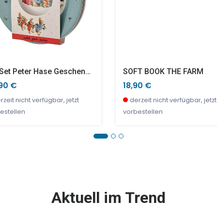
4er Set Peter Hase Geschenkset Dessertteller XMas
SOFT BOOK THE FARM
90 €
18,90 €
rzeit nicht verfügbar, jetzt
derzeit nicht verfügbar, jetzt
estellen
vorbestellen
E %
SALE %
Aktuell im Trend