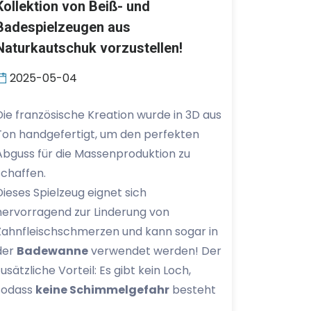
Kollektion von Beiß- und
Badespielzeugen aus
Naturkautschuk vorzustellen!
2025-05-04
Die französische Kreation wurde in 3D aus
Ton handgefertigt, um den perfekten
Abguss für die Massenproduktion zu
schaffen.
Dieses Spielzeug eignet sich
hervorragend zur Linderung von
Zahnfleischschmerzen und kann sogar in
der
Badewanne
verwendet werden! Der
zusätzliche Vorteil: Es gibt kein Loch,
sodass
keine Schimmelgefahr
besteht