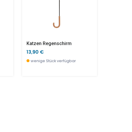
Katzen Regenschirm
Peter Has
13,90 €
10,90 €
wenige Stück verfügbar
wenige S
SALE %
TOP
SALE %