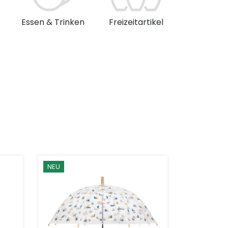
Essen & Trinken
Freizeitartikel
Musik & 
NEU
NEU