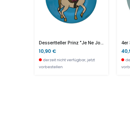
VENTURE
Dessertteller Prinz "Je Ne Joue Pas..."
10,90 €
40,
r, jetzt
derzeit nicht verfügbar, jetzt
de
vorbestellen
vorb
SALE %
SAL