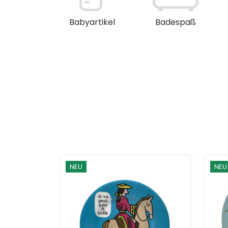
en / Deko
Babyartikel
Badespaß
NEU
NEU